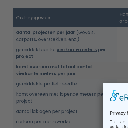
Han
Ordergegevens
arb
aantal projecten per jaar
(Gevels,
carports, overstekken, enz.)
gemiddeld aantal
vierkante meters
per
project
komt overeen met totaal aantal
vierkante meters per jaar
gemiddelde profielbreedte
komt overeen met lopende meters per
project
aantal laklagen per project
uurloon per medewerker