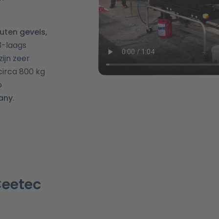
uten gevels,
3-laags
ijn zeer
irca 800 kg
p
any
.
Ceetec