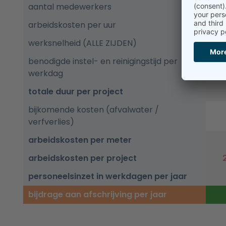
aantal medewerkers
arbeidskosten per uur
5
werksnelheid (ALLE ZIJDEN)
0,
benodigde instel- en reinigingstijd per
werkdag
totale duur per project
bijkomende kosten (afvalwater /
verfverlies)
arbeidskosten per meter
arbeidskosten per project
personeelsinzet in werkdagen per jaar
bijdrage aan afschrijving per jaar