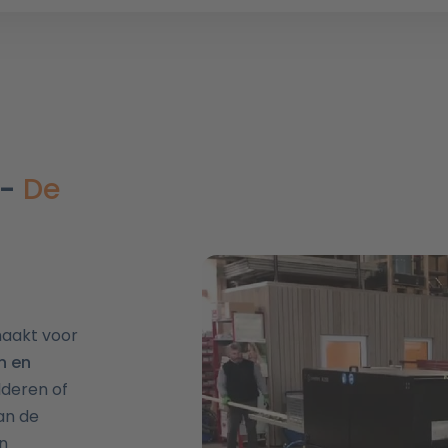
 -
De
maakt voor
n en
lderen of
an de
en