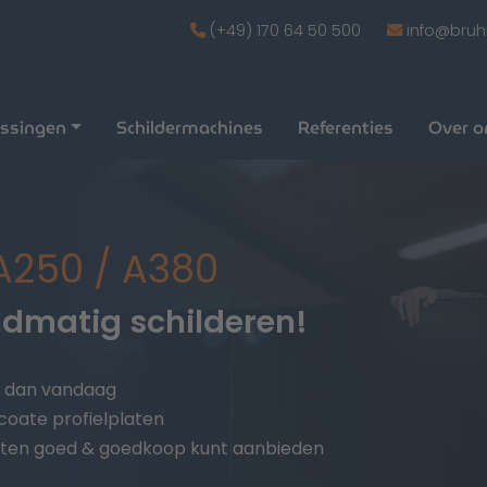
(+49) 170 64 50 500
info@bruh
ossingen
Schildermachines
Referenties
Over o
250 / A380
dmatig schilderen!
n dan vandaag
coate profielplaten
cten goed & goedkoop kunt aanbieden