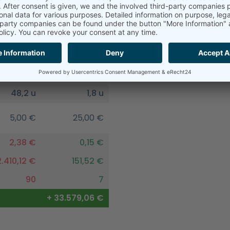
1
3
0,00 €
150,00 €
7 m/min
33,0 m/min
5 min
50 min
48,2 u
1,8 u
5,00 €
25,00 €
2,38 €
0,15 €
2.410,12 €
151,52 €
90
7
+ 33.579,06 €