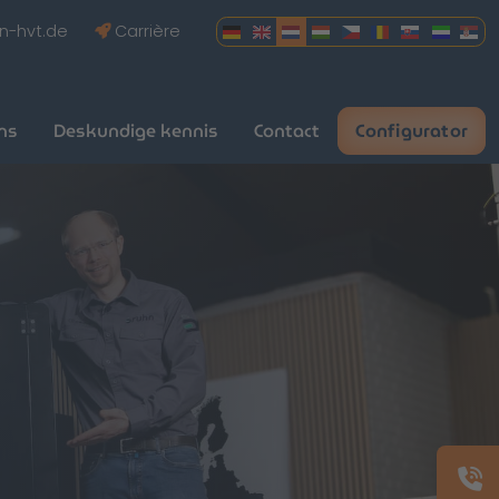
n-hvt.de
Carrière
ns
Deskundige kennis
Contact
Configurator