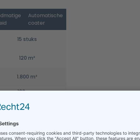
dmatige
Automatische
eid
coater
15 stuks
120 m²
1.800 m²
120 mm
1.000 lopende meter
2x
50,00 €