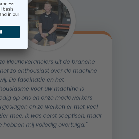
ze kleurleveranciers uit de branche
n net zo enthousiast over de machine
wij. De
fascinatie en het
housiasme voor uw machine
is
ledig op ons en onze medewerkers
rgeslagen en ze
werken er met veel
zier mee
. Ik was eerst sceptisch, maar
lie hebben mij volledig overtuigd."