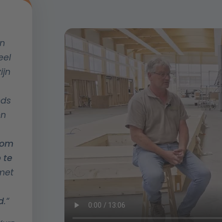
en
eel
ijn
eds
en
 om
 te
 met
d
.
“