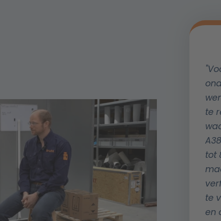
"Vo
ona
wen
te 
waa
A38
tot
maa
ver
te 
en 