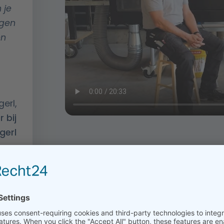
 je
ogen
en
erl,
 bij
gerl