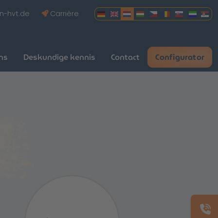
n-hvt.de
Carrière
ns
Deskundige kennis
Contact
Configurator