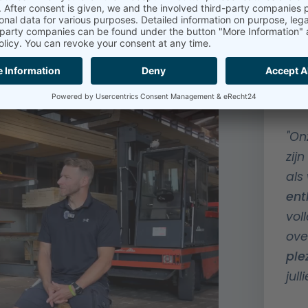
"On
zij
als 
ent
vol
ove
ple
jul