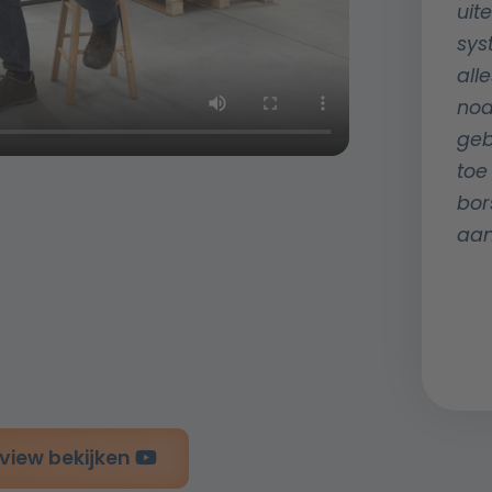
uit
sys
alle
nod
geb
toe
bors
aan
rview bekijken