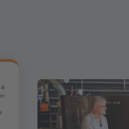
ik
en
e