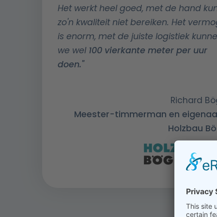
Het werkt heel goed, met de hand kun
zo'n kwaliteit niet bereiken. Het verm
is enorm, met de juiste logistiek kunn
we wel
100 vierkante meter per uur
doen."
Richard Bög
Meester-timmerman en eigenaar
Holzbau Bö