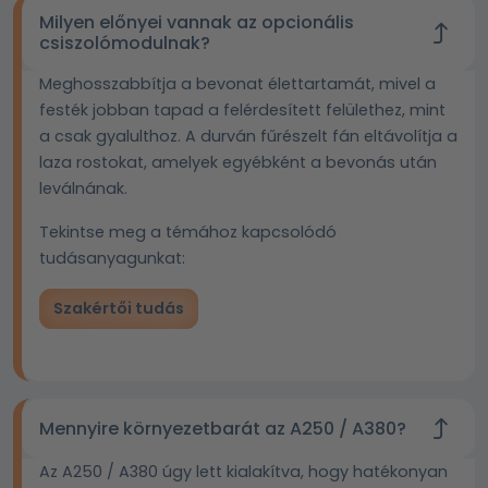
Milyen előnyei vannak az opcionális
csiszolómodulnak?
Meghosszabbítja a bevonat élettartamát, mivel a
festék jobban tapad a felérdesített felülethez, mint
a csak gyalulthoz. A durván fűrészelt fán eltávolítja a
laza rostokat, amelyek egyébként a bevonás után
leválnának.
Tekintse meg a témához kapcsolódó
tudásanyagunkat:
Szakértői tudás
Mennyire környezetbarát az A250 / A380?
Az A250 / A380 úgy lett kialakítva, hogy hatékonyan