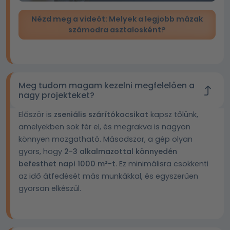
Nézd meg a videót: Melyek a legjobb mázak
számodra asztalosként?
Meg tudom magam kezelni megfelelően a
nagy projekteket?
Először is
zseniális szárítókocsikat
kapsz tőlünk,
amelyekben sok fér el, és megrakva is nagyon
könnyen mozgatható. Másodszor, a gép olyan
gyors, hogy
2-3 alkalmazottal könnyedén
befesthet napi 1000 m²-t
. Ez minimálisra csökkenti
az idő átfedését más munkákkal, és egyszerűen
gyorsan elkészül.