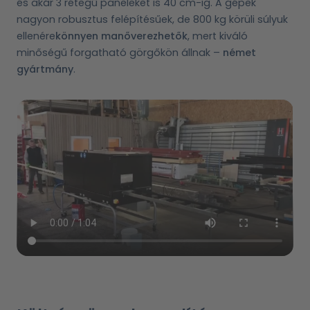
és akár 3 rétegű paneleket is 40 cm-ig. A gépek
nagyon robusztus felépítésűek, de 800 kg körüli súlyuk
ellenére
könnyen manőverezhetők
, mert kiváló
minőségű forgatható görgőkön állnak –
német
gyártmány
.