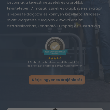
bevonnak a keresztmetszetek és a profilok
tekintetében. A mázak, színek és olajok széles skáláját
is képes feldolgozni, és
könnyen kezelhető
. Mindezek
miatt világszerte a legjobb kutyává vált az
asztalosiparban, Kanadától Európáig és Ausztráliáig.
A Bruhn Streichautomaten 4,85 pontot ért el
az 5-ből | 24 értékelés a ProvenExpert.com-on
Kérje ingyenes árajánlatát