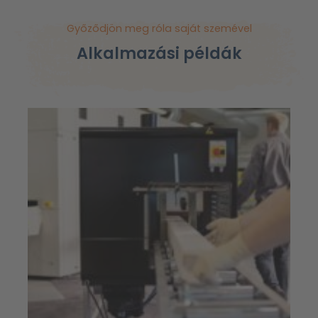
Győződjön meg róla saját szemével
Alkalmazási példák