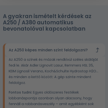
A gyakran ismételt kérdések az
A250 / A380 automatikus
bevonatolóval kapcsolatban
Az A250 képes minden színt feldolgozni?
Az A250 a színek és mázak rendkívül széles skáláját
fedi le. Akár Adler Lignovit Lasur, Remmers HSL 35,
KEIM Lignosil Verano, Koch&Schulte Hydrostop H2O...
és minden a kettő között: A gép szinte mindent
feldolgoz.
Fontos tudni:
Egyes oldószeres festékek
lobbanáspontja azonban olyan alacsony, hogy
fennáll a robbanásveszély – amit egyébként sok