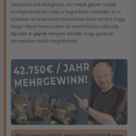
feladatot kell elvégeznie, és melyik gépet melyik
konfigurációban tudja a legjobban használni. Ez a
színeken és a keresztmetszeteken kívül attól is függ,
hogy milyen hosszú lesz az amortizációs időszak.
Spoiler: A gépek annyira olcsók
, hogy gyakran
hónapokon belül megtérülnek.
Nézze meg a videót: Mennyit takarítanak meg