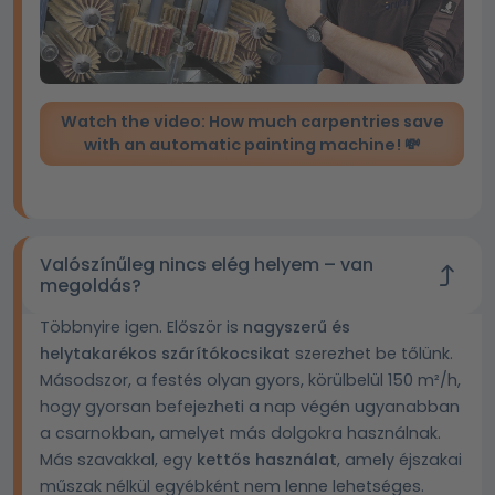
Watch the video: How much carpentries save
with an automatic painting machine! 💸
Valószínűleg nincs elég helyem – van
megoldás?
Többnyire igen. Először is
nagyszerű és
helytakarékos szárítókocsikat
szerezhet be tőlünk.
Másodszor, a festés olyan gyors, körülbelül 150 m²/h,
hogy gyorsan befejezheti a nap végén ugyanabban
a csarnokban, amelyet más dolgokra használnak.
Más szavakkal, egy
kettős használat
, amely éjszakai
műszak nélkül egyébként nem lenne lehetséges.