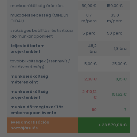
munkaerőköltség óránként
50,00 €
150,00 €
működési sebesség (MINDEN
0,7
33,0
OLDAL)
m/perc
m/perc
szükséges beállítási és tisztítási
5 perc
50 perc
idő munkanaponként
teljes időtartam
48,2
1,8 óra
projektenként
óra
további költségek (szennyvíz /
5,00 €
25,00 €
festékveszteség)
munkaerőköltség
2,38 €
0,15 €
méterenként
munkaerőköltség
2.410,12
151,52 €
projektenként
€
munkaidő-megtakarítás
90
7
embernapban évente
éves amortizációs
+ 33.579,06 €
hozzájárulás