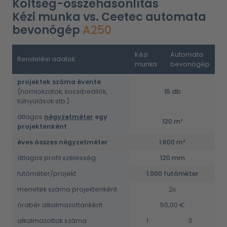
Költség-összehasonlítás
Kézi munka vs. Ceetec automata
bevonógép
A250
Kézi
Automata
Rendelési adatok
munka
bevonógép
projektek száma évente
(homlokzatok, kocsibeállók,
15 db
túlnyúlások stb.)
átlagos
négyzetméter
egy
120 m²
projektenként
éves összes négyzetméter
1.800 m²
átlagos profil szélesség
120 mm
futóméter/projekt
1.000 futóméter
menetek száma projektenként
2x
órabér alkalmazottanként
50,00 €
alkalmazottak száma
1
3