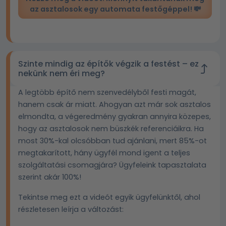
az asztalosok egy automata festőgéppel! 💸
Szinte mindig az építők végzik a festést – ez
nekünk nem éri meg?
A legtöbb építő nem szenvedélyből festi magát,
hanem csak ár miatt. Ahogyan azt már sok asztalos
elmondta, a végeredmény gyakran annyira közepes,
hogy az asztalosok nem büszkék referenciáikra. Ha
most 30%-kal olcsóbban tud ajánlani, mert 85%-ot
megtakarított, hány ügyfél mond igent a teljes
szolgáltatási csomagjára? Ügyfeleink tapasztalata
szerint akár 100%!
Tekintse meg ezt a videót egyik ügyfelünktől, ahol
részletesen leírja a változást: