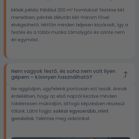
Másik példa: Például 200 m² homlokzat festése két
menetben, péntek délután két-három fővel
elvégezhető. Hétfőn minden teljesen kiszáradt, így a
festés és a többi munka támolygós és szinte nem
éri egymást.
Nem vagyok festő, és soha nem volt ilyen
gépem – könnyen használható?
Ne aggódjon, ügyfeleink pontosan ezt teszik. Annak
érdekében, hogy az első naptól kezdve minden
tökéletesen működjön, átfogó képzésben részesül
tőlünk. Látni fogja:
sokkal egyszerűbb, mint
gondolná
. Tekintse meg videónkat.