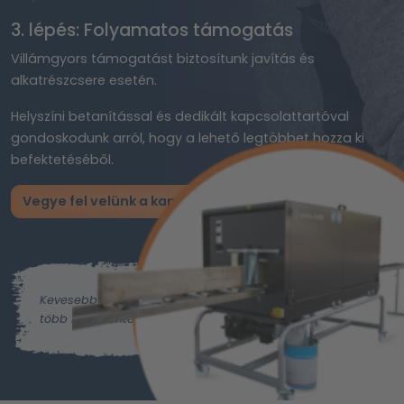
3. lépés: Folyamatos támogatás
Villámgyors támogatást biztosítunk javítás és
alkatrészcsere esetén.
Helyszíni betanítással és dedikált kapcsolattartóval
gondoskodunk arról, hogy a lehető legtöbbet hozza ki
befektetéséből.
Vegye fel velünk a kapcsolatot most
Kevesebb munka,
több idő a fontos dolgokra.