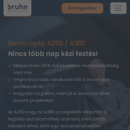
Konfigurátor
Bevonógép A250 / A380
Nincs több nap kézi festés!
Elképesztően 85%-kal kevesebb munkaerőköltség,
mint ma
Végre nincs több várakozási idő a bevonatos
profillapoknál
Nagyobb forgalom, mert jól & olcsón kínálhat
bevont projekteket
Az A250 vagy az A380 a megfelelő választás a
legtöbb asztalosműhely számára, mert szinte
mindent lefed, amit egy asztalosműhelyben