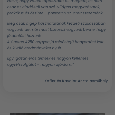
Érezni, hogy valódi tapasztalat áll mögötte, és nem
csak az eladásról van szó. Világos magyarázatok,
praktikus és őszinte – pontosan az, amit szeretnénk.
Még csak a gép használatának kezdeti szakaszában
vagyunk, de már most biztosak vagyunk benne, hogy
jó döntést hoztunk.
A Ceetec A250 nagyon jó minőségű benyomást kelt
és kiváló eredményeket nyújt.
Egy igazán erős termék és nagyon kellemes
ügyfélszolgálat – nagyon ajánlom!”
Kofler és Kavalar Asztalosműhely