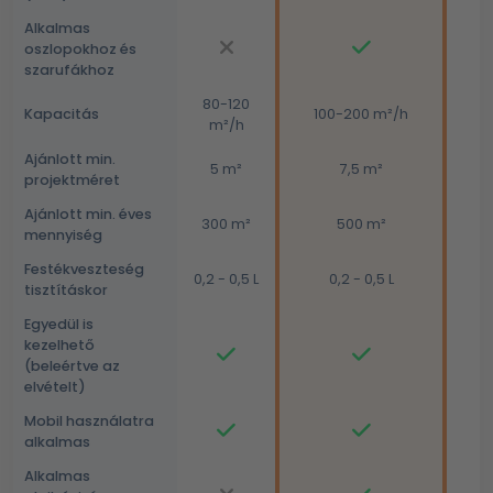
Alkalmas
oszlopokhoz és
szarufákhoz
80-120
Kapacitás
100-200 m²/h
m²/h
Ajánlott min.
5 m²
7,5 m²
projektméret
Ajánlott min. éves
300 m²
500 m²
mennyiség
Festékveszteség
0,2 - 0,5 L
0,2 - 0,5 L
tisztításkor
Egyedül is
kezelhető
(beleértve az
elvételt)
Mobil használatra
alkalmas
Alkalmas