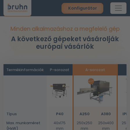
Konfigurátor
Minden alkalmazáshoz a megfelelő gép
A következő gépeket vásárolják
európai vásárlók
Termékinformációk
P-sorozat
A-sorozat
Típus
P40
A250
A380
IPM
Max. munkaméret
40x175
250x250
250x400
250
(HxW)
mm
mm
mm
m