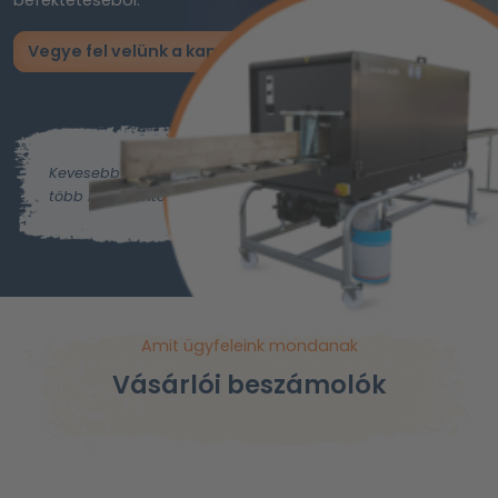
befektetéséből.
Vegye fel velünk a kapcsolatot most
Kevesebb munka,
több idő a fontos dolgokra.
Amit ügyfeleink mondanak
Vásárlói beszámolók