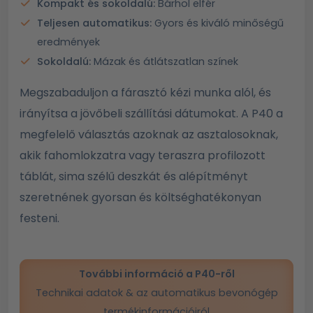
Kompakt és sokoldalú:
Bárhol elfér
Teljesen automatikus:
Gyors és kiváló minőségű
eredmények
Sokoldalú:
Mázak és átlátszatlan színek
Megszabaduljon a fárasztó kézi munka alól, és
irányítsa a jövőbeli szállítási dátumokat. A P40 a
megfelelő választás azoknak az asztalosoknak,
akik fahomlokzatra vagy teraszra profilozott
táblát, sima szélű deszkát és alépítményt
szeretnének gyorsan és költséghatékonyan
festeni.
További információ a P40-ről
Technikai adatok & az automatikus bevonógép
termékinformációiról