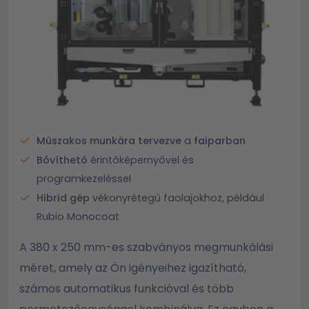
Műszakos munkára tervezve
a
faiparban
Bővíthető
érintőképernyővel és
programkezeléssel
Hibrid gép
vékonyrétegű faolajokhoz, például
Rubio Monocoat
A 380 x 250 mm-es szabványos megmunkálási
méret, amely az Ön igényeihez igazítható,
számos automatikus funkcióval és több