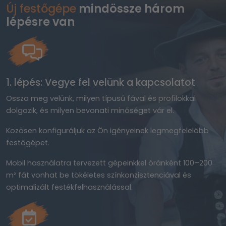
Új festőgépe
mindössze három
lépésre van
1. lépés: Vegye fel velünk a kapcsolatot
Ossza meg velünk, milyen típusú fával és profilokkal
dolgozik, és milyen bevonati minőséget vár el.
Közösen konfiguráljuk az Ön igényeinek legmegfelelőbb
festőgépet.
Mobil használatra tervezett gépeinkkel óránként 100–200
m² fát vonhat be tökéletes színkonzisztenciával és
optimalizált festékfelhasználással.