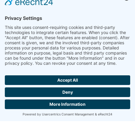
Bemutatkozik a Bruhn Streichautomaten
Karrier
Kapscolat
© 2026 Bruhn Streichautomaten
Jogi nyilatkozat
Adatvédelmi szabályzat
Kapcsolat
Erőteljes web design by
Netzhirsch