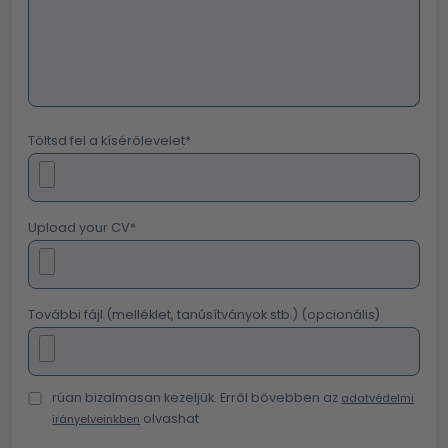
Töltsd fel a kísérőlevelet
*
Upload your CV
*
További fájl (melléklet, tanúsítványok stb.) (opcionális)
rúan bizalmasan kezeljük. Erről bővebben az
adatvédelmi
olvashat
irányelveinkben