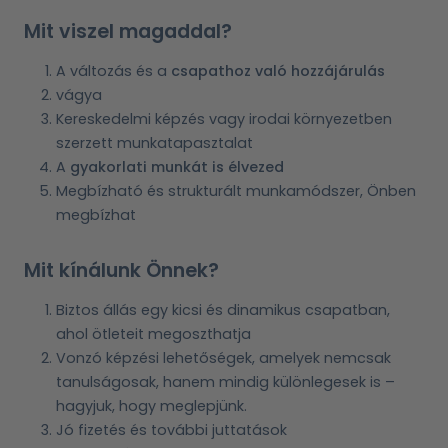
Mit viszel magaddal?
A változás és a
csapathoz való hozzájárulás
vágya
Kereskedelmi képzés vagy irodai környezetben
szerzett munkatapasztalat
A
gyakorlati munkát is élvezed
Megbízható és strukturált munkamódszer, Önben
megbízhat
Mit kínálunk Önnek?
Biztos állás egy kicsi és dinamikus csapatban,
ahol ötleteit megoszthatja
Vonzó képzési lehetőségek, amelyek nemcsak
tanulságosak, hanem mindig különlegesek is –
hagyjuk, hogy meglepjünk.
Jó fizetés és további juttatások