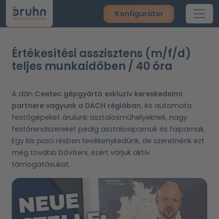
Konfigurátor
Értékesítési asszisztens (m/f/d)
teljes munkaidőben / 40 óra
A dán
Ceetec gépgyártó exkluzív
kereskedelmi
partnere
vagyunk a DACH régióban
, és automata
festőgépeket árulunk asztalosműhelyeknek, nagy
festőrendszereket pedig asztalosiparnak és faiparnak.
Egy kis piaci résben tevékenykedünk, de szeretnénk ezt
még tovább bővíteni, ezért várjuk aktív
támogatásukat.