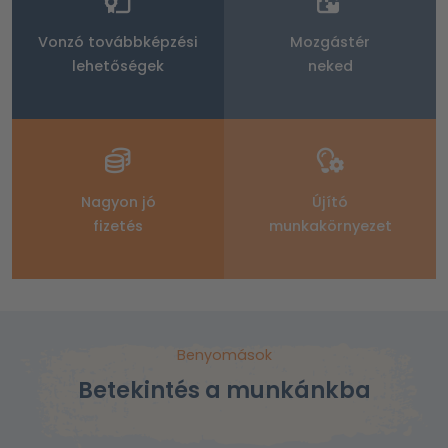
Vonzó továbbképzési
Mozgástér
lehetőségek
neked
Nagyon jó
Újító
fizetés
munkakörnyezet
Benyomások
Betekintés a munkánkba