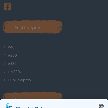
Festőgépek
P40
A250
A380
IPM380C
DuoFlexSpray
Információ