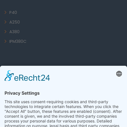
P40
A250
A380
IPM380C
Informacije
O podjetju Bruhn Streichautomaten
Kontakt