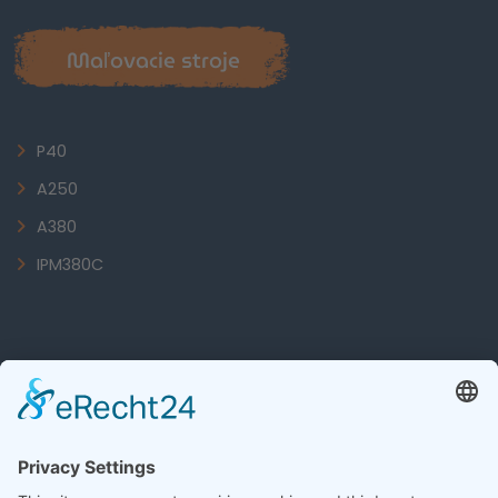
Maľovacie stroje
P40
A250
A380
IPM380C
Informácie
O spoločnosti Bruhn Streichautomaten