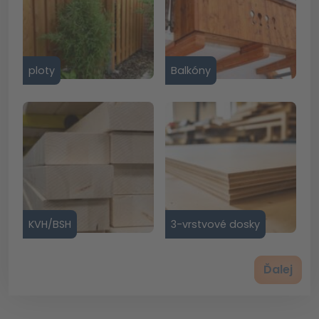
ploty
Balkóny
KVH/BSH
3-vrstvové dosky
Ďalej