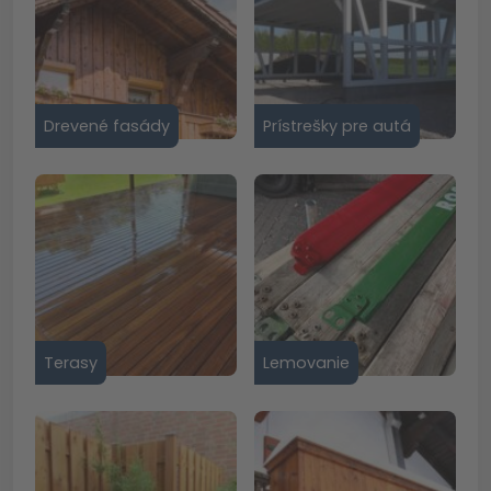
Drevené fasády
Prístrešky pre autá
Terasy
Lemovanie